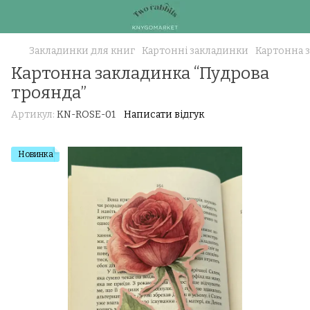
Закладинки для книг
Картонні закладинки
Картонна з
Картонна закладинка “Пудрова
троянда”
Артикул:
KN-ROSE-01
Написати відгук
Новинка