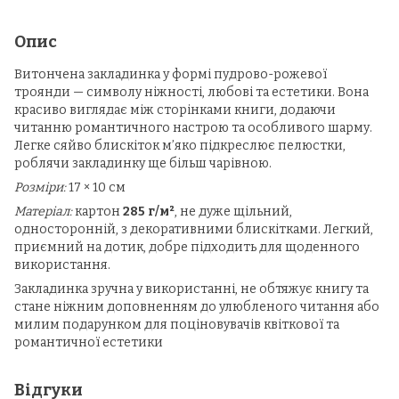
Опис
Витончена закладинка у формі пудрово-рожевої
троянди — символу ніжності, любові та естетики. Вона
красиво виглядає між сторінками книги, додаючи
читанню романтичного настрою та особливого шарму.
Легке сяйво блискіток м’яко підкреслює пелюстки,
роблячи закладинку ще більш чарівною.
Розміри:
17 × 10 см
Матеріал:
картон
285 г/м²
, не дуже щільний,
односторонній, з декоративними блискітками. Легкий,
приємний на дотик, добре підходить для щоденного
використання.
Закладинка зручна у використанні, не обтяжує книгу та
стане ніжним доповненням до улюбленого читання або
милим подарунком для поціновувачів квіткової та
романтичної естетики
Відгуки