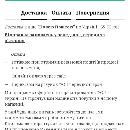
Доставка
Оплата
Повернення
Доставка
лише
"Новою Поштою"
по Україні - 65-95грн
Відправка замовлень у понеділок, середа та
п'ятниця
Оплата
Готівкою при отриманні на Новій пошті (в процесі
підключення)
Онлайн оплата через сайт
Переказом на рахунок ФОП через інстаграм
Ми працюємо офіційно та зареєстровані як ФОП в
Україні.
Це гарантує вам надійність покупки в нашому
магазині.
У разі будь-яких питань звертайтеся до нас і ми
допоможемо вам у проблемному питанні.
Книгомаркет гарантує якість усіх товарів, що продаються.
Ми пропонуємо 14-денний термін гарантії з моменту