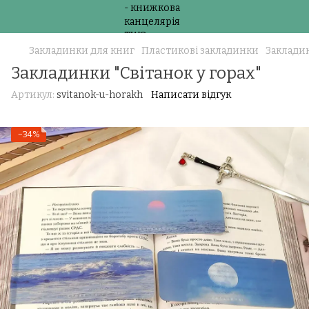
Закладинки для книг
Пластикові закладинки
Закладин
Закладинки "Світанок у горах"
Артикул:
svitanok-u-horakh
Написати відгук
−34%