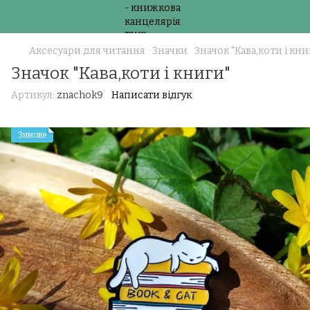
Аксесуари для читання
Значки
Значок "Кава,коти і кни
Значок "Кава,коти і книги"
Артикул:
znachok9
Написати відгук
Зимове